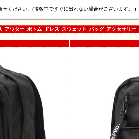
せください。(接客中ですぐに出れない場合がございます。 )
ス
/
アウター
/
ボトム
/
ドレス
/
スウェット
/
バッグ
/
アクセサリー
/