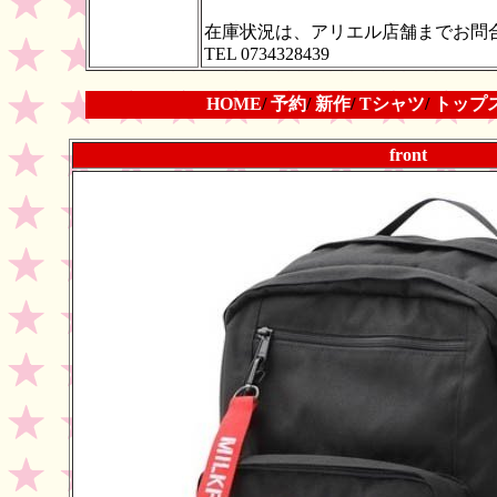
在庫状況は、アリエル店舗までお問合
TEL 0734328439
HOME
/
予約
/
新作
/
Tシャツ
/
トップ
front