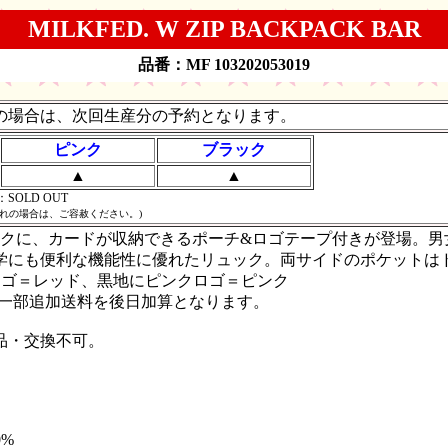
MILKFED. W ZIP BACKPACK BAR
品番：MF
103202053019
完売の場合は、次回生産分の予約となります。
ピンク
ブラック
▲
▲
OLD OUT
れの場合は、ご容赦ください。)
ックに、カードが収納できるポーチ&ロゴテープ付きが登場。
学にも便利な機能性に優れたリュック。両サイドのポケットは
ロゴ＝レッド、黒地にピンクロゴ＝ピンク
円と一部追加送料を後日加算となります。
品・交換不可。
0%