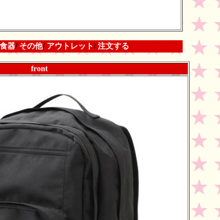
食器
/
その他
/
アウトレット
/
注文する
front