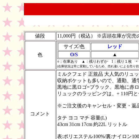
値段
11,000円（税込） ※店頭在庫が
サイズ/色
レッド
O/S
▲
色
○：在庫あり ▲：残りわずか 1：残り１枚 ×：S
(在庫状況は常に変動しているため、売れ違いによる売り切
ミルクフェド 正規品 大人気のリュ
収納ポケットも多いので、通勤、通
黒地に黒ロゴ=ブラック、黒地に赤
リュックのラッピングは、+ 110
※ご注文後のキャンセル・変更・返
コメント
タテ ヨコ マチ 容量(L)
43cm 31cm 17cm 約22L リットル
表:ポリエステル100%/裏:ナイロン10