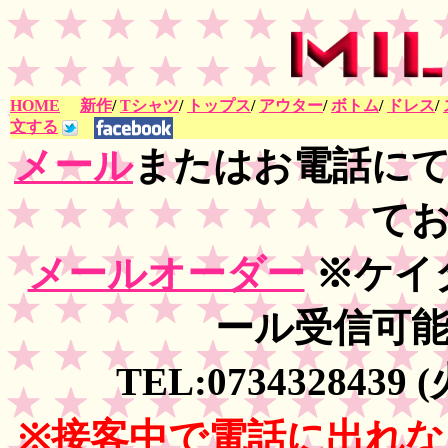
HOME
新作
/
Tシャツ
/
トップス
/
アウター
/
ボトム
/
ドレス
/
文する
メール
またはお電話に
て
メールオーダー
※ケイ
ール受信可
TEL:0734328439
※接客中で電話に出れ