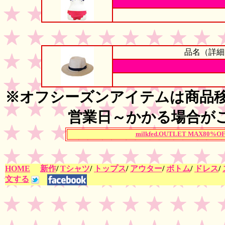
品名（詳細
※オフシーズンアイテムは商品移
営業日～かかる場合が
milkfed.OUTLET MAX80%OF
HOME
新作
/
Tシャツ
/
トップス
/
アウター
/
ボトム
/
ドレス
/
文する